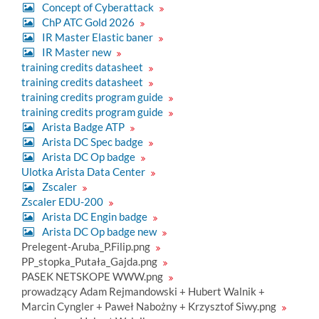
Concept of Cyberattack
ChP ATC Gold 2026
IR Master Elastic baner
IR Master new
training credits datasheet
training credits datasheet
training credits program guide
training credits program guide
Arista Badge ATP
Arista DC Spec badge
Arista DC Op badge
Ulotka Arista Data Center
Zscaler
Zscaler EDU-200
Arista DC Engin badge
Arista DC Op badge new
Prelegent-Aruba_P.Filip.png
PP_stopka_Putała_Gajda.png
PASEK NETSKOPE WWW.png
prowadzący Adam Rejmandowski + Hubert Walnik +
Marcin Cyngler + Paweł Nabożny + Krzysztof Siwy.png