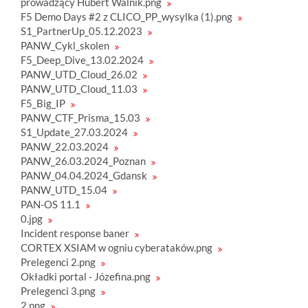
prowadzący Hubert Walnik.png
F5 Demo Days #2 z CLICO_PP_wysylka (1).png
S1_PartnerUp_05.12.2023
PANW_Cykl_skolen
F5_Deep_Dive_13.02.2024
PANW_UTD_Cloud_26.02
PANW_UTD_Cloud_11.03
F5_Big_IP
PANW_CTF_Prisma_15.03
S1_Update_27.03.2024
PANW_22.03.2024
PANW_26.03.2024_Poznan
PANW_04.04.2024_Gdansk
PANW_UTD_15.04
PAN-OS 11.1
0.jpg
Incident response baner
CORTEX XSIAM w ogniu cyberataków.png
Prelegenci 2.png
Okładki portal - Józefina.png
Prelegenci 3.png
2.png