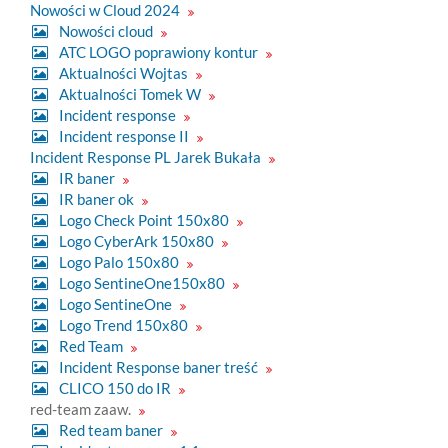
Nowości w Cloud 2024
Nowości cloud
ATC LOGO poprawiony kontur
Aktualności Wojtas
Aktualności Tomek W
Incident response
Incident response II
Incident Response PL Jarek Bukała
IR baner
IR baner ok
Logo Check Point 150x80
Logo CyberArk 150x80
Logo Palo 150x80
Logo SentineOne150x80
Logo SentineOne
Logo Trend 150x80
Red Team
Incident Response baner treść
CLICO 150 do IR
red-team zaaw.
Red team baner