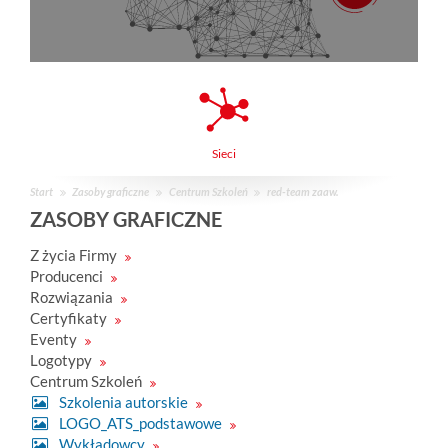
Zarządzanie
Start
Zasoby graficzne
Centrum Szkoleń
red-team zaaw.
ZASOBY GRAFICZNE
Z życia Firmy
Producenci
Rozwiązania
Certyfikaty
Eventy
Logotypy
Centrum Szkoleń
Szkolenia autorskie
LOGO_ATS_podstawowe
Wykładowcy