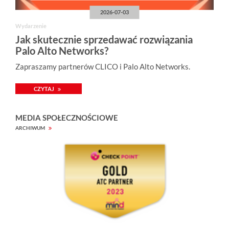
y
2026-07-03
m
r
Wydarzenie
o
z
Jak skutecznie sprzedawać rozwiązania
m
Palo Alto Networks?
i
a
Zapraszamy partnerów CLICO i Palo Alto Networks.
r
z
e
CZYTAJ
.
.
.
MEDIA SPOŁECZNOŚCIOWE
ARCHIWUM