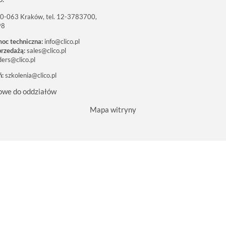
 30-063 Kraków, tel. 12-3783700,
98
moc techniczna:
info@clico.pl
przedażą:
sales@clico.pl
ders@clico.pl
ń:
szkolenia@clico.pl
owe do oddziałów
Mapa witryny