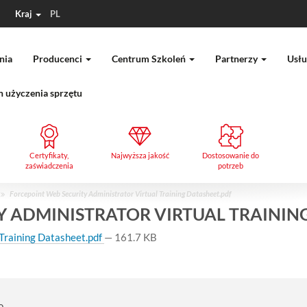
Kraj
PL
nia
Producenci
Centrum Szkoleń
Partnerzy
Usłu
 użyczenia sprzętu
Certyfikaty,
Najwyższa jakość
Dostosowanie do
zaświadczenia
potrzeb
Forcepoint Web Security Administrator Virtual Training Datasheet.pdf
Y ADMINISTRATOR VIRTUAL TRAININ
 Training Datasheet.pdf
— 161.7 KB
o.