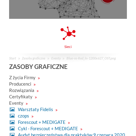
Sieci
Start
Zasoby graficzne
Eventy
Blue-vs-Red_ln-1200x627_OST.png
ZASOBY GRAFICZNE
Z życia Firmy
Producenci
Rozwiązania
Certyfikaty
Eventy
Warsztaty Fidelis
czops
Forescout + MEDIGATE
Cykl - Forescout + MEDIGATE
Audyt bezpieczeństwa dla praktyków 9 czerwca 2020