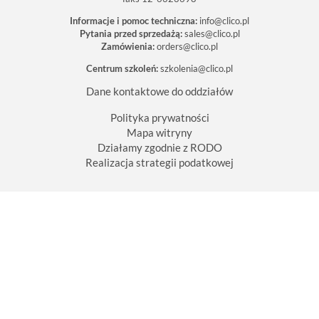
Informacje i pomoc techniczna:
info@clico.pl
Pytania przed sprzedażą:
sales@clico.pl
Zamówienia:
orders@clico.pl
Centrum szkoleń:
szkolenia@clico.pl
Dane kontaktowe do oddziałów
Polityka prywatności
Mapa witryny
Działamy zgodnie z RODO
Realizacja strategii podatkowej