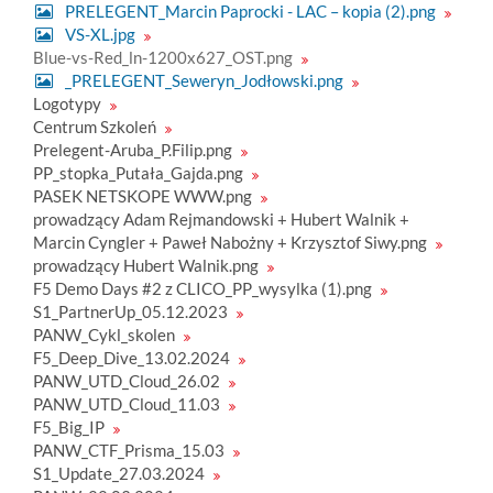
PRELEGENT_Marcin Paprocki - LAC – kopia (2).png
VS-XL.jpg
Blue-vs-Red_ln-1200x627_OST.png
_PRELEGENT_Seweryn_Jodłowski.png
Logotypy
Centrum Szkoleń
Prelegent-Aruba_P.Filip.png
PP_stopka_Putała_Gajda.png
PASEK NETSKOPE WWW.png
prowadzący Adam Rejmandowski + Hubert Walnik +
Marcin Cyngler + Paweł Nabożny + Krzysztof Siwy.png
prowadzący Hubert Walnik.png
F5 Demo Days #2 z CLICO_PP_wysylka (1).png
S1_PartnerUp_05.12.2023
PANW_Cykl_skolen
F5_Deep_Dive_13.02.2024
PANW_UTD_Cloud_26.02
PANW_UTD_Cloud_11.03
F5_Big_IP
PANW_CTF_Prisma_15.03
S1_Update_27.03.2024