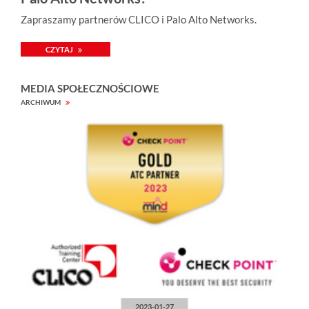
a
Zapraszamy partnerów CLICO i Palo Alto Networks.
r
z
e
CZYTAJ
.
.
.
MEDIA SPOŁECZNOŚCIOWE
ARCHIWUM
2023-01-27