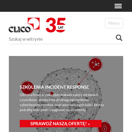
Toggle
N
a
Toggle navi
v
i
Szukaj
g
a
Wyszukiwanie Zaawansowane...
t
i
o
n
SZKOLENIA INCIDENT RESPONSE
Obrona firmy przed cyberatakami zależy od dwóch
czynników - skutecznie działającego systemu
cyberbezpieczeństwa oraz wyszkolonych ludzi, którzy
potrafią wykrywać i reagować na incydenty.
SPRAWDŹ NASZĄ OFERTĘ!